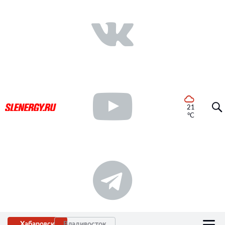
21
°C
Хабаровск
Владивосток