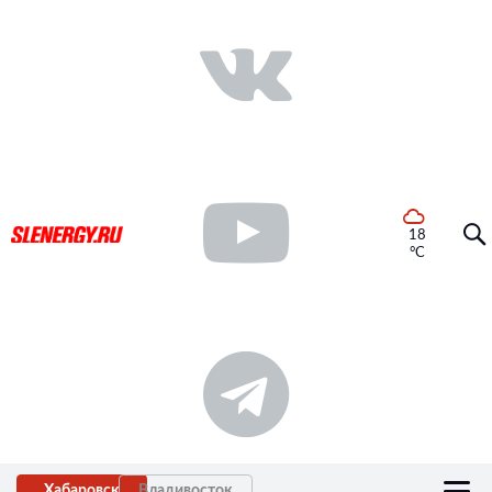
18
°C
Хабаровск
Владивосток