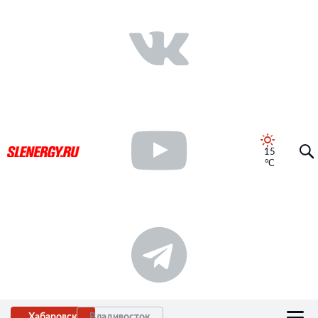
15
°C
Хабаровск
Владивосток