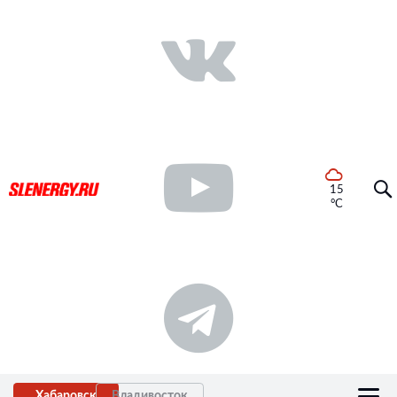
15
°C
Хабаровск
Владивосток