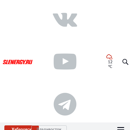
12
°C
Хабаровск
Владивосток