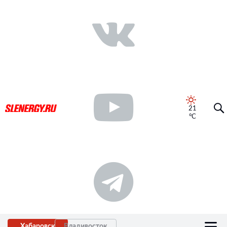
21
°C
Хабаровск
Владивосток