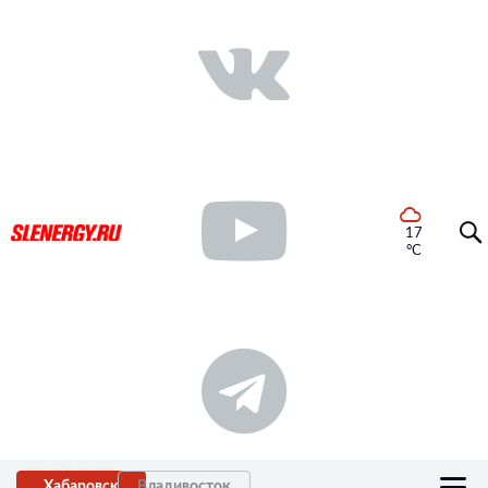
17
°C
Хабаровск
Владивосток