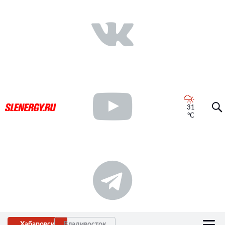
31
°C
Хабаровск
Владивосток