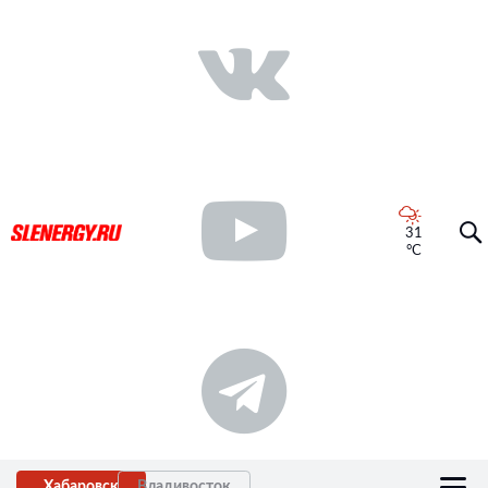
31
°C
Хабаровск
Владивосток