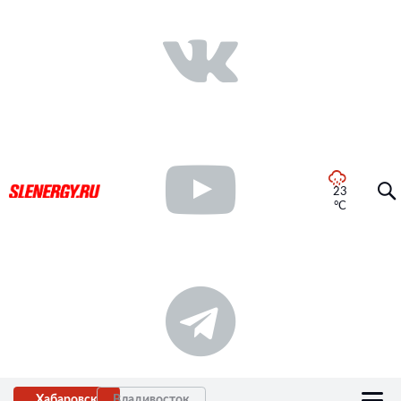
23
°C
Хабаровск
Владивосток