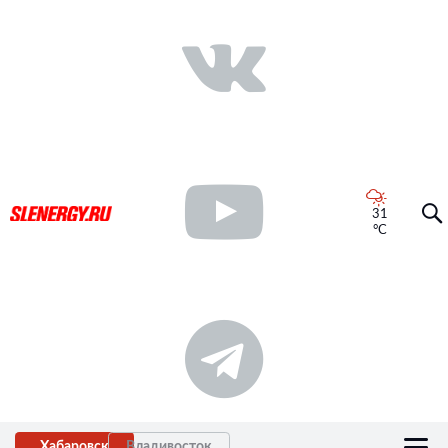
31
°C
Хабаровск
Владивосток