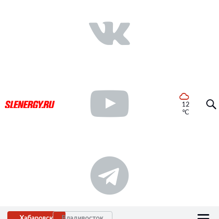
12
°C
Хабаровск
Владивосток