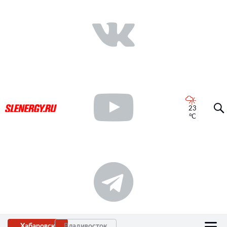
23
°C
Хабаровск
Владивосток