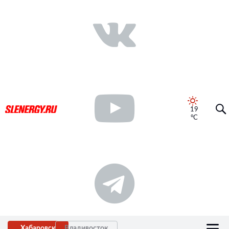
19
°C
Хабаровск
Владивосток