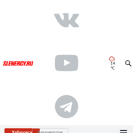
14
°C
Хабаровск
Владивосток