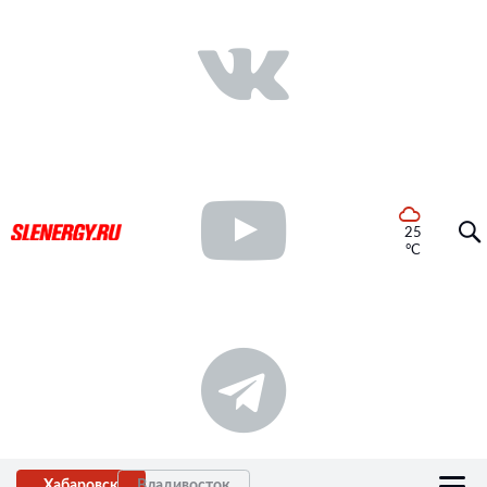
25
°C
Хабаровск
Владивосток