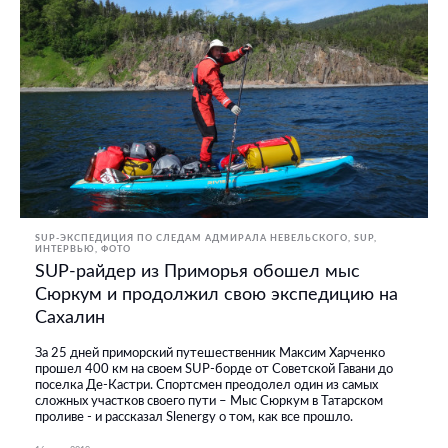
SUP-ЭКСПЕДИЦИЯ ПО СЛЕДАМ АДМИРАЛА НЕВЕЛЬСКОГО
SUP
ИНТЕРВЬЮ
ФОТО
SUP-райдер из Приморья обошел мыс
Сюркум и продолжил свою экспедицию на
Сахалин
За 25 дней приморский путешественник Максим Харченко
прошел 400 км на своем SUP-борде от Советской Гавани до
поселка Де-Кастри. Спортсмен преодолел один из самых
сложных участков своего пути – Мыс Сюркум в Татарском
проливе - и рассказал Slenergy о том, как все прошло.