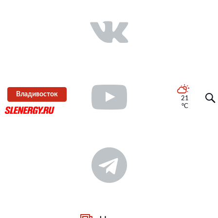
Владивосток
21
°C