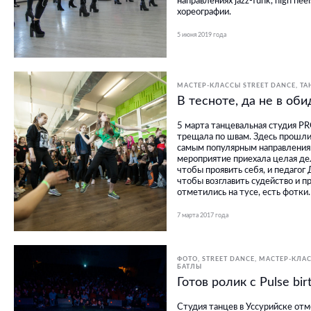
направлениях jazz-funk, high hee
хореографии.
5 июня 2019 года
МАСТЕР-КЛАССЫ STREET DANCE
ТА
В тесноте, да не в оби
5 марта танцевальная студия 
трещала по швам. Здесь прошли
самым популярным направлениям
мероприятие приехала целая дел
чтобы проявить себя, и педагог
чтобы возглавить судейство и п
отметились на тусе, есть фотки.
7 марта 2017 года
ФОТО
STREET DANCE
МАСТЕР-КЛАС
БАТЛЫ
Готов ролик с Pulse birt
Студия танцев в Уссурийске от