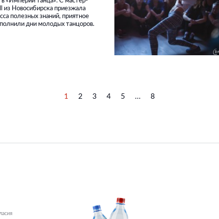
 в «Империи танца». С мастер-
all из Новосибирска приезжала
сса полезных знаний, приятное
аполнили дни молодых танцоров.
1
2
3
4
5
...
8
ласия