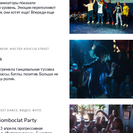
ганизаторы показали
й уровень. Эмоции переполняют
я, они хотят еще! Впереди еще
LAVOR
МАСТЕР-КЛАССЫ STREET
a
отгремела танцевальная тусовка
ссы, батлы, позитив. Больше не
ш ролик.
REET DANCE
ВИДЕО
ФОТО
omboclat Party
3 апреля, прогрессивная