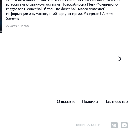
классы титулованной гостьи из Новосибирска Инги Фоминых по
reggaeton и dancehall, батлы по dancehall, масса полезной
информации и сумасшедший заряд энергии. Увидимся!
Анонс
Slenergy
29 марта 2016 года
О проекте
Правила
Партнерство
НАШИ КАНАЛЫ: