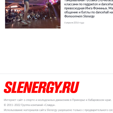
танцевальная тусовка случилась
классами по reggaeton и danceh
превосходная Инга Фоминых. Ма
общение и батлы по dancehall н
Фотоотчет Slenergy
6 апреля 2016 года
Интернет-сайт о спорте и молодежных движениях в Приморье и Хабаровском крае.
© 2011–2022 Группа компаний «Славда».
Использование материалов сайта Slenergy разрешено только с предварительного сог