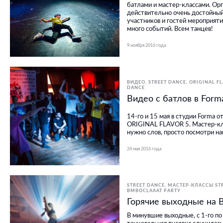
батлами и мастер-классами. Ор
действительно очень достойны
участников и гостей мероприяти
много событий. Всем танцев!
9 ноября 2016 года
ВИДЕО
STREET DANCE
ORIGINAL F
DANCE
Видео с батлов в Form
14-го и 15 мая в студии Forma 
ORIGINAL FLAVOR 5. Мастер-кла
нужно слов, просто посмотри на
24 мая 2016 года
STREET DANCE
МАСТЕР-КЛАССЫ ST
BMBOCLAAAT PARTY
Горячие выходные на B
В минувшие выходные, с 1-го по 