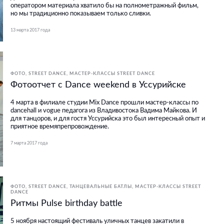
оператором материала хватило бы на полнометражный фильм,
но мы традиционно показываем только сливки.
13 марта 2017 года
ФОТО
STREET DANCE
МАСТЕР-КЛАССЫ STREET DANCE
Фотоотчет с Dance weekend в Уссурийске
4 марта в филиале студии Mix Dance прошли мастер-классы по
dancehall и vogue педагога из Владивостока Вадима Майкова. И
для танцоров, и для гостя Уссурийска это был интересный опыт и
приятное времяпрепровождение.
7 марта 2017 года
ФОТО
STREET DANCE
ТАНЦЕВАЛЬНЫЕ БАТЛЫ
МАСТЕР-КЛАССЫ STREET
DANCE
Ритмы Pulse birthday battle
5 ноября настоящий фестиваль уличных танцев закатили в