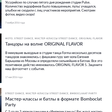
Уссурийске по случаю пятого дня рождения студии Pulse.
Количество эндорфинов было повышенным, пульс учащался,
улыбки не сходили с лиц участников мероприятия. Смотрим
фотки, видео скоро!
7 ноября 2016 года
ФОТО
STREET DANCE
МАСТЕР-КЛАССЫ STREET DANCE
ORIGINAL FLAVOR
Танцоры на волне ORIGINAL FLAVOR
В минувшие выходные в студии танца Forma несколько десятков
танцоров знакомились с фишками гуру хип-хопа Евгения
Барышева из Москвы и определяли сильнейших в батлах. Все это
позитивное действо именовалось ORIGINAL FLAVOR 5. Зацените
наш фотоотчет с события.
17 мая 2016 года
STREET DANCE
МАСТЕР-КЛАССЫ STREET DANCE
BMBOCLAAAT PARTY
Мастер-классы и батлы в формате Bomboclat
Party
С 1-го по 3 апреля танцуем в «Империи танца»! Вас ждут мастер-