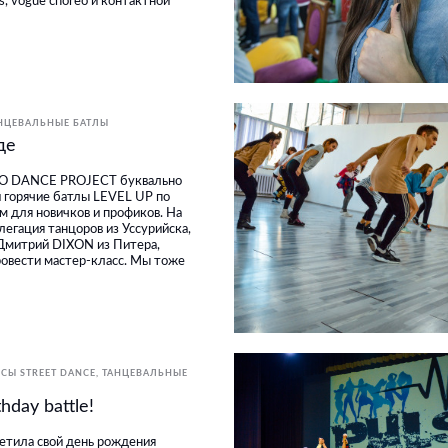
ls, vogue choreo и контактной
НЦЕВАЛЬНЫЕ БАТЛЫ
де
PRO DANCE PROJECT буквально
 горячие батлы LEVEL UP по
 для новичков и профиков. На
егация танцоров из Уссурийска,
 Дмитрий DIXON из Питера,
ровести мастер-класс. Мы тоже
СЫ STREET DANCE
ТАНЦЕВАЛЬНЫЕ
hday battle!
метила свой день рождения