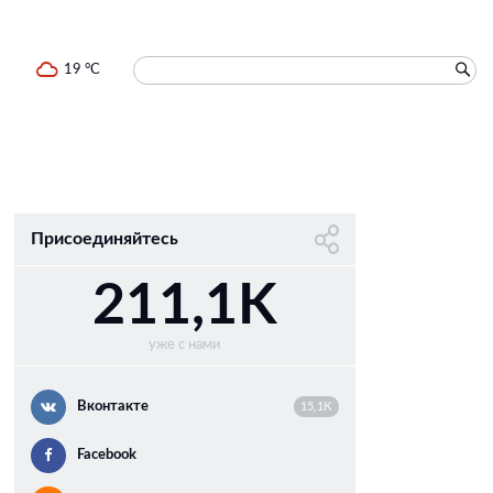
19 °C
Присоединяйтесь
211,1K
уже с нами
Вконтакте
15,1K
Facebook