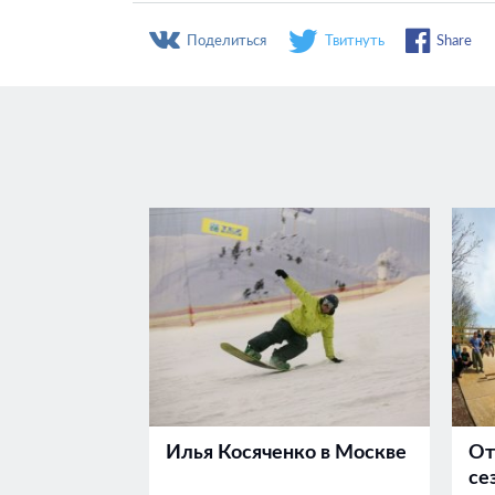
Поделиться
Твитнуть
Share
Илья Косяченко в Москве
От
се