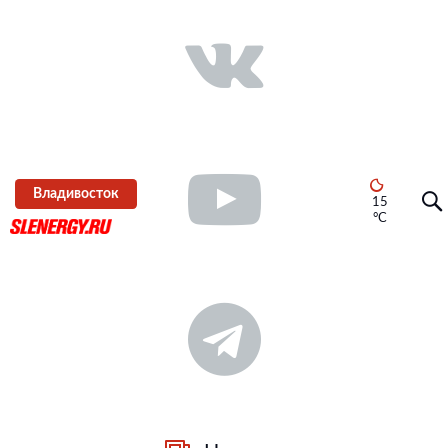
Владивосток
15
°C