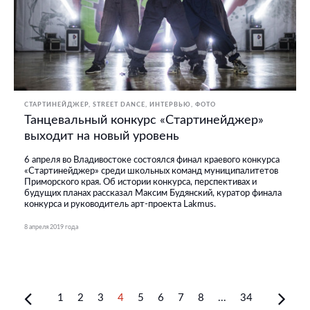
СТАРТИНЕЙДЖЕР
STREET DANCE
ИНТЕРВЬЮ
ФОТО
Танцевальный конкурс «Стартинейджер»
выходит на новый уровень
6 апреля во Владивостоке состоялся финал краевого конкурса
«Стартинейджер» среди школьных команд муниципалитетов
Приморского края. Об истории конкурса, перспективах и
будущих планах рассказал Максим Будянский, куратор финала
конкурса и руководитель арт-проекта Lakmus.
8 апреля 2019 года
1
2
3
4
5
6
7
8
...
34