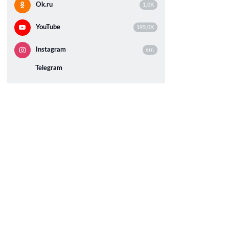
Ok.ru
1,0K
YouTube
195,0K
Instagram
err.
Telegram