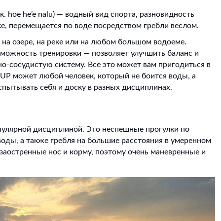
ск. hoe he’e nalu) — водный вид спорта, разновидность
ске, перемещается по воде посредством гребли веслом.
на озере, на реке или на любом большом водоеме.
можность тренировки — позволяет улучшить баланс и
-сосудистую систему. Все это может вам пригодиться в
SUP может любой человек, который не боится воды, а
спытывать себя и доску в разных дисциплинах.
пулярной дисциплиной. Это неспешные прогулки по
воды, а также гребля на большие расстояния в умеренном
заостренные нос и корму, поэтому очень маневренные и