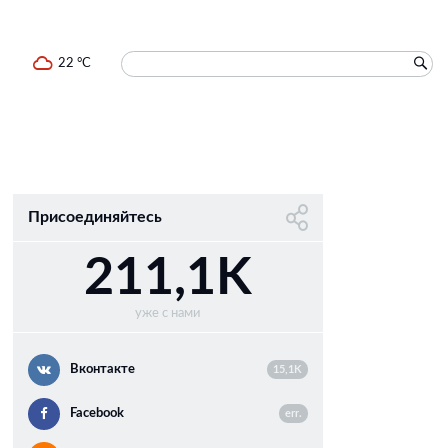
22 °C
Присоединяйтесь
211,1K
уже с нами
Вконтакте
15,1K
Facebook
err.