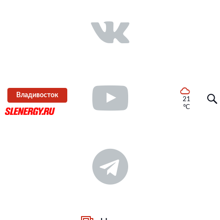
Владивосток
21
°C