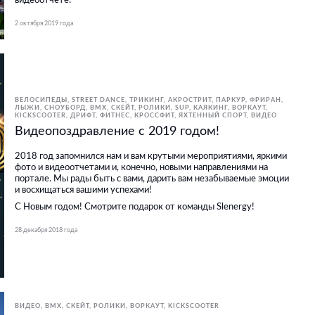
видеоотчете.
2 октября 2019 года
ВЕЛОСИПЕДЫ
STREET DANCE
ТРИКИНГ, АКРОСТРИТ, ПАРКУР, ФРИРАН
ЛЫЖИ, СНОУБОРД
BMX, СКЕЙТ, РОЛИКИ
SUP
КАЯКИНГ
ВОРКАУТ
KICKSCOOTER
ДРИФТ
ФИТНЕС, КРОССФИТ
ЯХТЕННЫЙ СПОРТ
ВИДЕО
Видеопоздравление с 2019 годом!
2018 год запомнился нам и вам крутыми мероприятиями, яркими
фото и видеоотчетами и, конечно, новыми направлениями на
портале. Мы рады быть с вами, дарить вам незабываемые эмоции
и восхищаться вашими успехами!
С Новым годом! Смотрите подарок от команды Slenergy!
28 декабря 2018 года
ВИДЕО
BMX, СКЕЙТ, РОЛИКИ
ВОРКАУТ
KICKSCOOTER