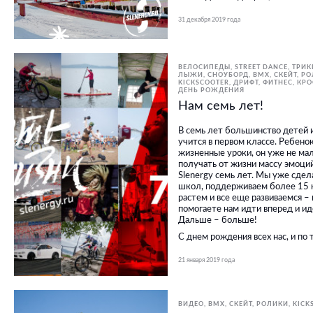
31 декабря 2019 года
ВЕЛОСИПЕДЫ
STREET DANCE
ТРИК
ЛЫЖИ, СНОУБОРД
BMX, СКЕЙТ, Р
KICKSCOOTER
ДРИФТ
ФИТНЕС, КР
ДЕНЬ РОЖДЕНИЯ
Нам семь лет!
В семь лет большинство детей 
учится в первом классе. Ребено
жизненные уроки, он уже не мал
получать от жизни массу эмоций
Slenergy семь лет. Мы уже сдел
школ, поддерживаем более 15 н
растем и все еще развиваемся – 
помогаете нам идти вперед и ид
Дальше – больше!
С днем рождения всех нас, и по
21 января 2019 года
ВИДЕО
BMX, СКЕЙТ, РОЛИКИ
KICK