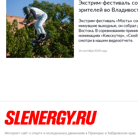
Экстрим-фестиваль со
зрителей во Владивос
Экстрим-фестиваль «Мосты» сос
минувшие выходные, он собрал 
Востока. В соревнованиях прини
номинациях «Кикскутер», «Скей
смотри в нашем видеоотчете.
26 сентября 2018 года
Интернет-сайт о спорте и молодежных движениях в Приморье и Хабаровском крае.