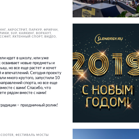
ИНГ, АКРОСТРИТ, ПАРКУР, ФРИРАН
ОЛИКИ
SUP
КАЯКИНГ
ВОРКАУТ
ОССФИТ
ЯХТЕННЫЙ СПОРТ
ВИДЕО
или идет в школу, или уже
к осваивает новые предметы и
ыш, но все еще растет и хочет
 и впечатлений. Сегодня проекту
али много крутого, запустили 10
аправлений спорта, но все еще
вместе с вами! Спасибо, что
ете рядом вместе с нами!
 традиции – праздничный ролик!
SCOOTER
ФЕСТИВАЛЬ МОСТЫ