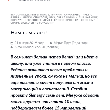
ВЕЛОСИПЕДЫ
STREET DANCE
ТРИКИНГ, АКРОСТРИТ, ПАРКУР,
ФРИРАН
ЛЫЖИ, СНОУБОРД
BMX, СКЕЙТ, РОЛИКИ
SUP
КАЯКИНГ
ВОРКАУТ
KICKSCOOTER
ДРИФТ
ФИТНЕС, КРОССФИТ
ЯХТЕННЫЙ
СПОРТ
ВИДЕО
ДЕНЬ РОЖДЕНИЯ
Нам семь лет!
21 января 2019 года
Мария Прус (Редактор)
Антон Конобиевский (Монтаж)
В семь лет большинство детей или идет в
школу, или уже учится в первом классе.
Ребенок осваивает новые предметы и
жизненные уроки, он уже не малыш, но все
еще растет и хочет получать от жизни
массу эмоций и впечатлений. Сегодня
проекту Slenergy семь лет. Мы уже сделали
много крутого, запустили 10 школ,
поддерживаем более 15 направлений