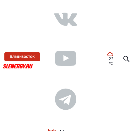
Владивосток
22
°C