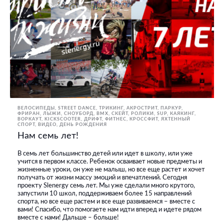
ВЕЛОСИПЕДЫ
STREET DANCE
ТРИКИНГ, АКРОСТРИТ, ПАРКУР,
ФРИРАН
ЛЫЖИ, СНОУБОРД
BMX, СКЕЙТ, РОЛИКИ
SUP
КАЯКИНГ
ВОРКАУТ
KICKSCOOTER
ДРИФТ
ФИТНЕС, КРОССФИТ
ЯХТЕННЫЙ
СПОРТ
ВИДЕО
ДЕНЬ РОЖДЕНИЯ
Нам семь лет!
В семь лет большинство детей или идет в школу, или уже
учится в первом классе. Ребенок осваивает новые предметы и
жизненные уроки, он уже не малыш, но все еще растет и хочет
получать от жизни массу эмоций и впечатлений. Сегодня
проекту Slenergy семь лет. Мы уже сделали много крутого,
запустили 10 школ, поддерживаем более 15 направлений
спорта, но все еще растем и все еще развиваемся – вместе с
вами! Спасибо, что помогаете нам идти вперед и идете рядом
вместе с нами! Дальше – больше!