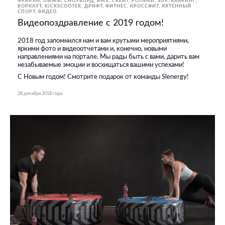
ФРИРАН
ЛЫЖИ, СНОУБОРД
BMX, СКЕЙТ, РОЛИКИ
SUP
КАЯКИНГ
ВОРКАУТ
KICKSCOOTER
ДРИФТ
ФИТНЕС, КРОССФИТ
ЯХТЕННЫЙ
СПОРТ
ВИДЕО
Видеопоздравление с 2019 годом!
2018 год запомнился нам и вам крутыми мероприятиями,
яркими фото и видеоотчетами и, конечно, новыми
направлениями на портале. Мы рады быть с вами, дарить вам
незабываемые эмоции и восхищаться вашими успехами!
С Новым годом! Смотрите подарок от команды Slenergy!
28 декабря 2018 года