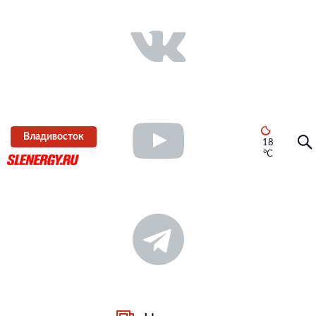
Владивосток
18
°C