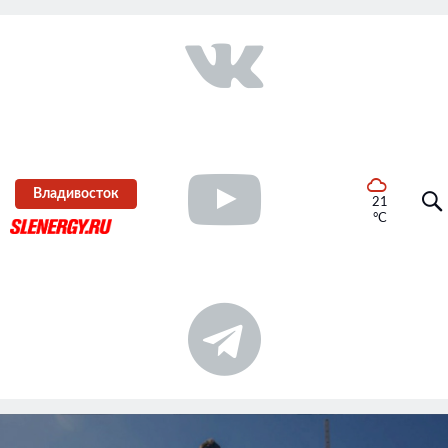
Владивосток
21
°C