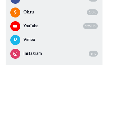
Ok.ru
1,0K
YouTube
195,0K
Vimeo
Instagram
err.