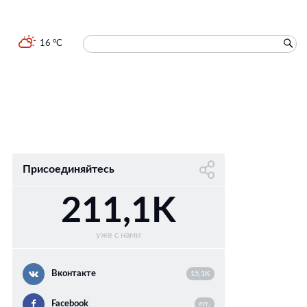
16 °C
Присоединяйтесь
211,1K
уже с нами
Вконтакте
15,1K
Facebook
err.