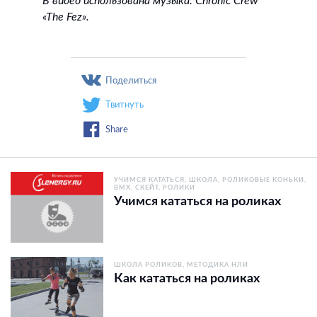
В видео использована музыка: Chronic Crew
«The Fez».
Поделиться
Твитнуть
Share
УЧИМСЯ КАТАТЬСЯ
ШКОЛА
РОЛИКОВЫЕ КОНЬКИ
BMX, СКЕЙТ, РОЛИКИ
Учимся кататься на роликах
ШКОЛА РОЛИКОВ
МЕТОДИКА НЛИ
Как кататься на роликах