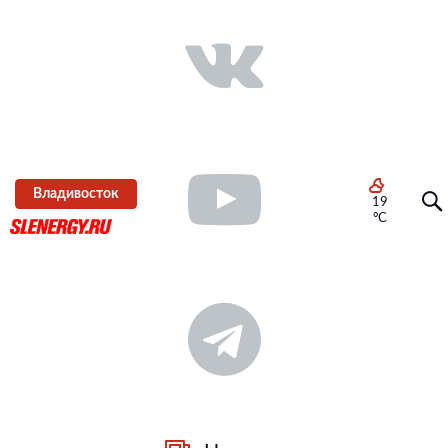
Владивосток
19
°C