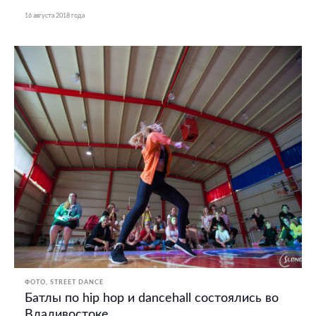
16 августа 2018 года
ФОТО
STREET DANCE
Батлы по hip hop и dancehall состоялись во
Владивостоке