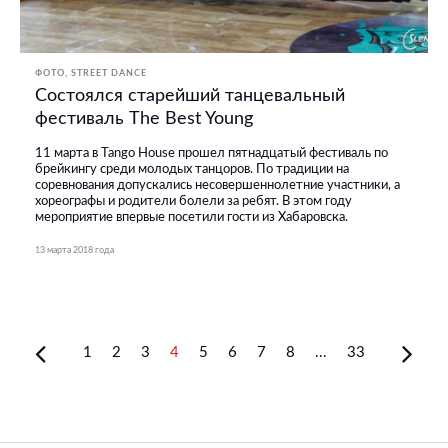
ФОТО
STREET DANCE
Состоялся старейший танцевальный
фестиваль The Best Young
11 марта в Tango House прошел пятнадцатый фестиваль по
брейкингу среди молодых танцоров. По традиции на
соревнования допускались несовершеннолетние участники, а
хореографы и родители болели за ребят. В этом году
мероприятие впервые посетили гости из Хабаровска.
13 марта 2018 года
1
2
3
4
5
6
7
8
...
33