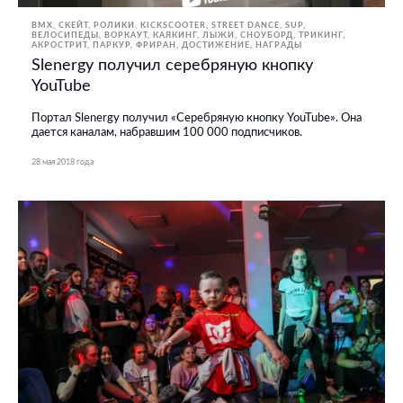
BMX, СКЕЙТ, РОЛИКИ
KICKSCOOTER
STREET DANCE
SUP
ВЕЛОСИПЕДЫ
ВОРКАУТ
КАЯКИНГ
ЛЫЖИ, СНОУБОРД
ТРИКИНГ,
АКРОСТРИТ, ПАРКУР, ФРИРАН
ДОСТИЖЕНИЕ
НАГРАДЫ
Slenergy получил серебряную кнопку
YouTube
Портал Slenergy получил «Серебряную кнопку YouTube». Она
дается каналам, набравшим 100 000 подписчиков.
28 мая 2018 года