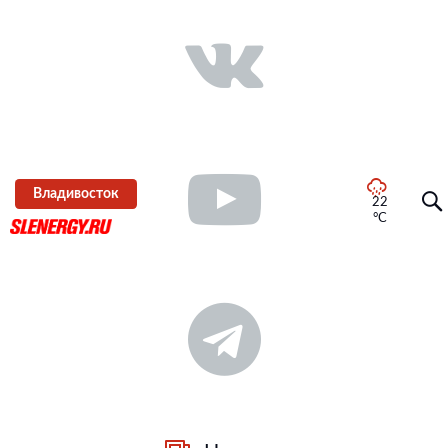
Владивосток
22
°C