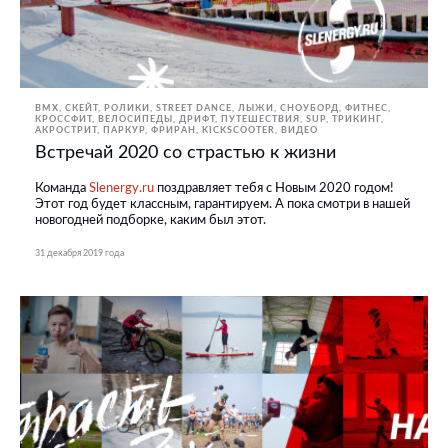
BMX, СКЕЙТ, РОЛИКИ
STREET DANCE
ЛЫЖИ, СНОУБОРД
ФИТНЕС,
КРОССФИТ
ВЕЛОСИПЕДЫ
ДРИФТ
ПУТЕШЕСТВИЯ
SUP
ТРИКИНГ,
АКРОСТРИТ, ПАРКУР, ФРИРАН
KICKSCOOTER
ВИДЕО
Встречай 2020 со страстью к жизни
Команда
Slenergy.ru
поздравляет тебя с Новым 2020 годом!
Этот год будет классным, гарантируем. А пока смотри в нашей
новогодней подборке, каким был этот.
31 декабря 2019 года