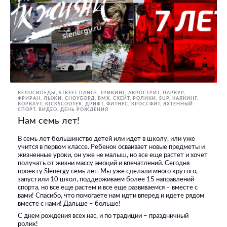
ВЕЛОСИПЕДЫ
STREET DANCE
ТРИКИНГ, АКРОСТРИТ, ПАРКУР,
ФРИРАН
ЛЫЖИ, СНОУБОРД
BMX, СКЕЙТ, РОЛИКИ
SUP
КАЯКИНГ
ВОРКАУТ
KICKSCOOTER
ДРИФТ
ФИТНЕС, КРОССФИТ
ЯХТЕННЫЙ
СПОРТ
ВИДЕО
ДЕНЬ РОЖДЕНИЯ
Нам семь лет!
В семь лет большинство детей или идет в школу, или уже
учится в первом классе. Ребенок осваивает новые предметы и
жизненные уроки, он уже не малыш, но все еще растет и хочет
получать от жизни массу эмоций и впечатлений. Сегодня
проекту Slenergy семь лет. Мы уже сделали много крутого,
запустили 10 школ, поддерживаем более 15 направлений
спорта, но все еще растем и все еще развиваемся – вместе с
вами! Спасибо, что помогаете нам идти вперед и идете рядом
вместе с нами! Дальше – больше!
С днем рождения всех нас, и по традиции – праздничный
ролик!