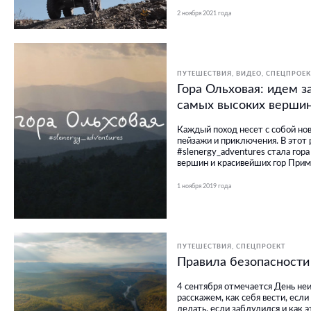
2 ноября 2021 года
ПУТЕШЕСТВИЯ
ВИДЕО
СПЕЦПРОЕК
Гора Ольховая: идем з
самых высоких верши
Каждый поход несет с собой но
пейзажи и приключения. В этот
#slenergy_adventures стала гор
вершин и красивейших гор Прим
1 ноября 2019 года
ПУТЕШЕСТВИЯ
СПЕЦПРОЕКТ
Правила безопасности
4 сентября отмечается День неи
расскажем, как себя вести, если
делать, если заблудился и как э