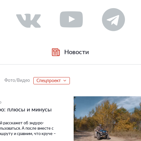
Новости
Фото/Видео
Спецпроект
О
о: плюсы и минусы
й расскажет об эндуро-
льзоваться. А после вместе с
шруту и сравним, что круче –