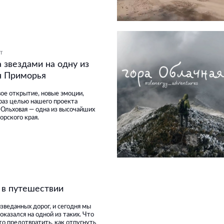
Т
а звездами на одну из
н Приморья
вое открытие, новые эмоции,
 раз целью нашего проекта
а Ольховая — одна из высочайших
орского края.
 в путешествии
зведанных дорог, и сегодня мы
 оказался на одной из таких. Что
то предотвратить, как отпугнуть