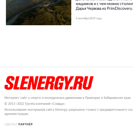
хищников и с чем можно столкн
Дарья Червова из PrimDiscovery.
4 сентября 2019 года
Интернет-сайт о спорте и молодежных движениях в Приморье и Хабаровском крае.
© 2011–2022 Группа компаний «Славда».
Использование материалов сайта Slenergy разрешено только с предварительного сог
администрации.
СДЕЛАЛ
ПАРТНЁР