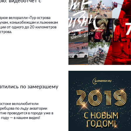
рю: видеоотчет с
ное велоралли «Тур острова
гунам, конькобежцам и лыжникам
ии от одного до 20 километров
строва.
атились по замерзшему
востоке велолюбители
кребцова по льду акватории
тие проводится в городе уже в
9 году — в нашем видео!