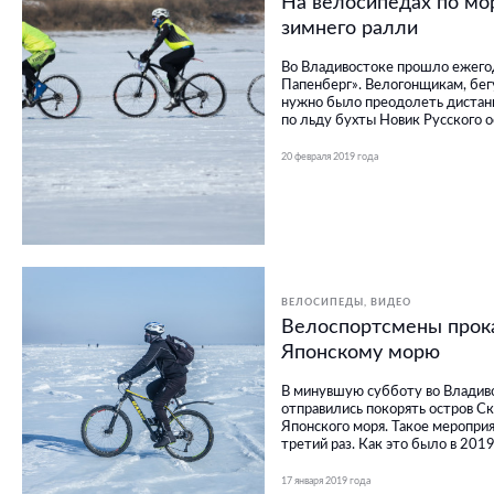
На велосипедах по мо
зимнего ралли
Во Владивостоке прошло ежегод
Папенберг». Велогонщикам, бе
нужно было преодолеть дистанц
по льду бухты Новик Русского о
20 февраля 2019 года
ВЕЛОСИПЕДЫ
ВИДЕО
Велоспортсмены прок
Японскому морю
В минувшую субботу во Влади
отправились покорять остров С
Японского моря. Такое мероприя
третий раз. Как это было в 201
17 января 2019 года