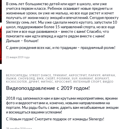
В семь лет большинство детей или идет в школу, или уже
учится в первом классе. Ребенок осваивает новые предметы и
жизненные уроки, он уже не малыш, но все еще растет и хочет
получать от жизни массу эмоций и впечатлений. Сегодня проекту
Slenergy семь лет. Мы уже сделали много крутого, запустили 10
школ, поддерживаем более 15 направлений спорта, но все еще
растем и все еще развиваемся – вместе с вами! Спасибо, что
помогаете нам идти вперед и идете рядом вместе с нами!
Дальше – больше!
С днем рождения всех нас, и по традиции – праздничный ролик!
21 января 2019 года
ВЕЛОСИПЕДЫ
STREET DANCE
ТРИКИНГ, АКРОСТРИТ, ПАРКУР, ФРИРАН
ЛЫЖИ, СНОУБОРД
BMX, СКЕЙТ, РОЛИКИ
SUP
КАЯКИНГ
ВОРКАУТ
KICKSCOOTER
ДРИФТ
ФИТНЕС, КРОССФИТ
ЯХТЕННЫЙ СПОРТ
ВИДЕО
Видеопоздравление с 2019 годом!
2018 год запомнился нам и вам крутыми мероприятиями, яркими
фото и видеоотчетами и, конечно, новыми направлениями на
портале. Мы рады быть с вами, дарить вам незабываемые эмоции
и восхищаться вашими успехами!
С Новым годом! Смотрите подарок от команды Slenergy!
28 декабря 2018 года