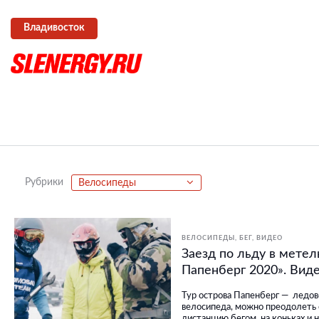
Владивосток
Рубрики
Велосипеды
ВЕЛОСИПЕДЫ
БЕГ
ВИДЕО
Заезд по льду в метель
Папенберг 2020». Вид
Тур острова Папенберг — ледо
велосипеда, можно преодолеть
дистанцию бегом, на коньках и 