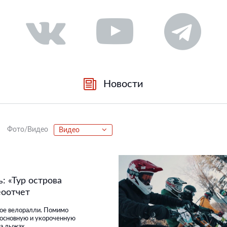
Новости
Фото/Видео
Видео
: «Тур острова
еоотчет
вое велоралли. Помимо
 основную и укороченную
на лыжах.