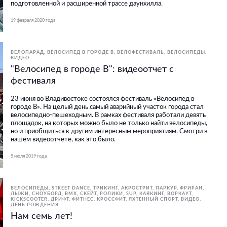
подготовленной и расширенной трассе даунхилла.
19 февраля 2020 года
ВЕЛОПАРАД
ВЕЛОСИПЕД В ГОРОДЕ В
ВЕЛОФЕСТИВАЛЬ
ВЕЛОСИПЕДЫ
ВИДЕО
"Велосипед в городе В": видеоотчет с
фестиваля
23 июня во Владивостоке состоялся фестиваль «Велосипед в
городе В». На целый день самый аварийный участок города стал
велосипедно-пешеходным. В рамках фестиваля работали девять
площадок, на которых можно было не только найти велосипеды,
но и приобщиться к другим интересным мероприятиям. Смотри в
нашем видеоотчете, как это было.
5 июля 2019 года
ВЕЛОСИПЕДЫ
STREET DANCE
ТРИКИНГ, АКРОСТРИТ, ПАРКУР, ФРИРАН
ЛЫЖИ, СНОУБОРД
BMX, СКЕЙТ, РОЛИКИ
SUP
КАЯКИНГ
ВОРКАУТ
KICKSCOOTER
ДРИФТ
ФИТНЕС, КРОССФИТ
ЯХТЕННЫЙ СПОРТ
ВИДЕО
ДЕНЬ РОЖДЕНИЯ
Нам семь лет!