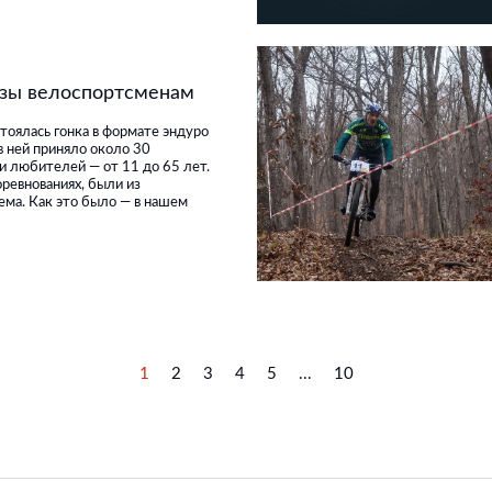
изы велоспортсменам
тоялась гонка в формате эндуро
в ней приняло около 30
и любителей — от 11 до 65 лет.
ревнованиях, были из
ема. Как это было — в нашем
1
2
3
4
5
...
10