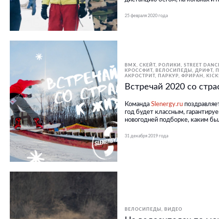
25 февраля 2020 года
BMX, СКЕЙТ, РОЛИКИ
STREET DANC
КРОССФИТ
ВЕЛОСИПЕДЫ
ДРИФТ
АКРОСТРИТ, ПАРКУР, ФРИРАН
KIC
Встречай 2020 со стра
Команда
Slenergy.ru
поздравляет
год будет классным, гарантируе
новогодней подборке, каким был
31 декабря 2019 года
ВЕЛОСИПЕДЫ
ВИДЕО