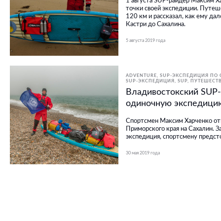
1 августа SUP-райдер Максим Х
точки своей экспедиции. Путе
120 км и рассказал, как ему дал
Кастри до Сахалина.
5 августа 2019 года
ADVENTURE
SUP-ЭКСПЕДИЦИЯ ПО
SUP-ЭКСПЕДИЦИЯ
SUP
ПУТЕШЕСТ
Владивостокский SUP-
одиночную экспедици
Спортсмен Максим Харченко от
Приморского края на Сахалин. З
экспедиция, спортсмену предст
30 мая 2019 года