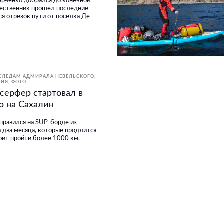
арченко добрался до конечной
шественник прошел последние
ся отрезок пути от поселка Де-
 СЛЕДАМ АДМИРАЛА НЕВЕЛЬСКОГО
ВИЯ
ФОТО
серфер стартовал в
ю на Сахалин
правился на SUP-борде из
а два месяца, которые продлится
оит пройти более 1000 км.