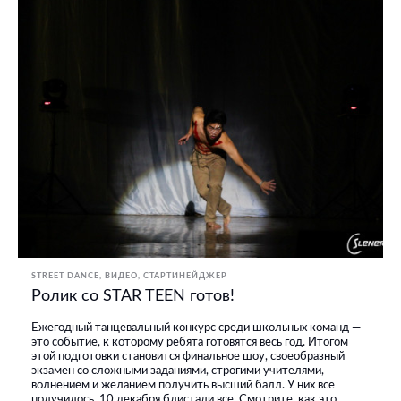
STREET DANCE
ВИДЕО
СТАРТИНЕЙДЖЕР
Ролик со STAR TEEN готов!
Ежегодный танцевальный конкурс среди школьных команд —
это событие, к которому ребята готовятся весь год. Итогом
этой подготовки становится финальное шоу, своеобразный
экзамен со сложными заданиями, строгими учителями,
волнением и желанием получить высший балл. У них все
получилось. 10 декабря блистали все. Смотрите, как это