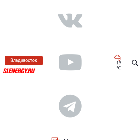
Владивосток
19
°C