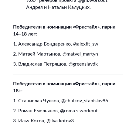
9.00 тренеров проекта @gm.workout
Андрея и Натальи Калуцких.
Победители в номинации «Фристайл», парни
14–18 лет:
1. Александр Бондаренко, @alexfit_sw
2. Матвей Мартынов, @matvei_martyn
3. Владислав Петряшов, @greenslavdk
Победители в номинации «Фристайл», парни
18+:
1. Станислав Чулков, @chulkov_stanislav96
2. Роман Емельянов, @roma.s.workout
3. Илья Котов, @ilya.kotov3