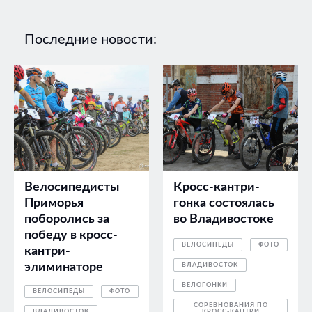
Последние новости:
Велосипедисты
Кросс-кантри-
Приморья
гонка состоялась
поборолись за
во Владивостоке
победу в кросс-
ВЕЛОСИПЕДЫ
ФОТО
кантри-
элиминаторе
ВЛАДИВОСТОК
ВЕЛОГОНКИ
ВЕЛОСИПЕДЫ
ФОТО
СОРЕВНОВАНИЯ ПО
ВЛАДИВОСТОК
КРОСС-КАНТРИ