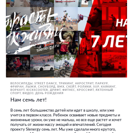
ВЕЛОСИПЕДЫ
STREET DANCE
ТРИКИНГ, АКРОСТРИТ, ПАРКУР,
ФРИРАН
ЛЫЖИ, СНОУБОРД
BMX, СКЕЙТ, РОЛИКИ
SUP
КАЯКИНГ
ВОРКАУТ
KICKSCOOTER
ДРИФТ
ФИТНЕС, КРОССФИТ
ЯХТЕННЫЙ
СПОРТ
ВИДЕО
ДЕНЬ РОЖДЕНИЯ
Нам семь лет!
В семь лет большинство детей или идет в школу, или уже
учится в первом классе. Ребенок осваивает новые предметы и
жизненные уроки, он уже не малыш, но все еще растет и хочет
получать от жизни массу эмоций и впечатлений. Сегодня
проекту Slenergy семь лет. Мы уже сделали много крутого,