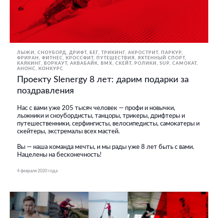
ЛЫЖИ, СНОУБОРД
ДРИФТ
БЕГ
ТРИКИНГ, АКРОСТРИТ, ПАРКУР,
ФРИРАН
ФИТНЕС, КРОССФИТ
ПУТЕШЕСТВИЯ
ЯХТЕННЫЙ СПОРТ
КАЯКИНГ
ВОРКАУТ
АКВАБАЙК
BMX, СКЕЙТ, РОЛИКИ
SUP
САМОКАТ
АНОНС
КОНКУРС
Проекту Slenergy 8 лет: дарим подарки за
поздравления
Нас с вами уже 205 тысяч человек — профи и новычки,
лыжники и сноубордисты, танцоры, трикеры, дрифтеры и
путешественники, серфингисты, велосипедисты, самокатеры и
скейтеры, экстремалы всех мастей.
Вы — наша команда мечты, и мы рады уже 8 лет быть с вами.
Нацелены на бесконечность!
4 февраля 2020 года