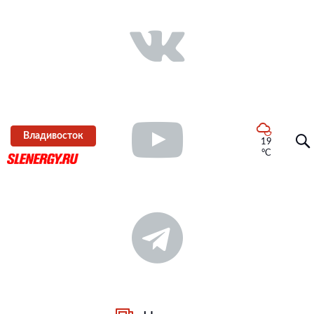
Владивосток
19
°C