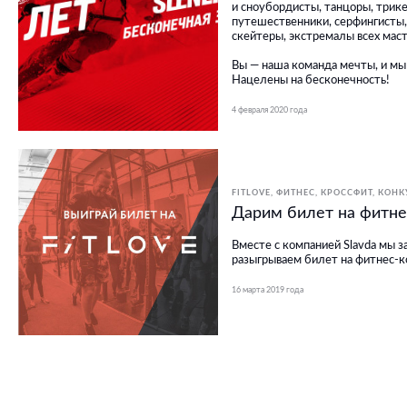
и сноубордисты, танцоры, трик
путешественники, серфингисты,
скейтеры, экстремалы всех маст
Вы — наша команда мечты, и мы 
Нацелены на бесконечность!
4 февраля 2020 года
FITLOVE
ФИТНЕС, КРОССФИТ
КОНК
Дарим билет на фитне
Вместе с компанией Slavda мы з
разыгрываем билет на фитнес-ко
16 марта 2019 года