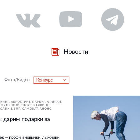
Новости
Фото/Видео
Конкурс
КИНГ, АКРОСТРИТ, ПАРКУР, ФРИРАН
ЯХТЕННЫЙ СПОРТ
КАЯКИНГ
 РОЛИКИ
SUP
САМОКАТ
АНОНС
т: дарим подарки за
век — профи и новычки, лыжники