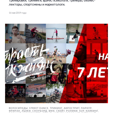
тренировки, тренинги, врачи, психологи, тренеры, бизнес-
лекторы, спортсмены и маркетологи.
16 мая 2019 года
ВЕЛОСИПЕДЫ
STREET DANCE
ТРИКИНГ, АКРОСТРИТ, ПАРКУР,
ФРИРАН
ЛЫЖИ, СНОУБОРД
BMX, СКЕЙТ, РОЛИКИ
SUP
КАЯКИНГ