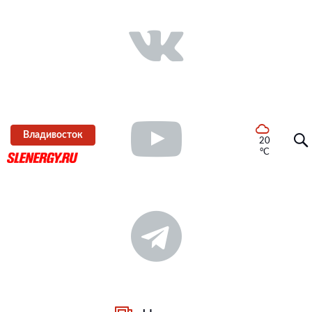
Владивосток
20
°C