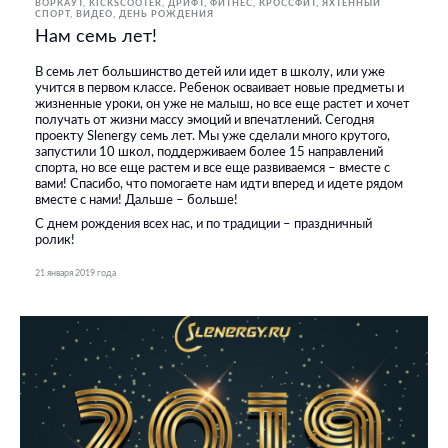
ВОРКАУТ
KICKSCOOTER
ДРИФТ
ФИТНЕС, КРОССФИТ
ЯХТЕННЫЙ
СПОРТ
ВИДЕО
ДЕНЬ РОЖДЕНИЯ
Нам семь лет!
В семь лет большинство детей или идет в школу, или уже
учится в первом классе. Ребенок осваивает новые предметы и
жизненные уроки, он уже не малыш, но все еще растет и хочет
получать от жизни массу эмоций и впечатлений. Сегодня
проекту Slenergy семь лет. Мы уже сделали много крутого,
запустили 10 школ, поддерживаем более 15 направлений
спорта, но все еще растем и все еще развиваемся – вместе с
вами! Спасибо, что помогаете нам идти вперед и идете рядом
вместе с нами! Дальше – больше!
С днем рождения всех нас, и по традиции – праздничный
ролик!
21 января 2019 года