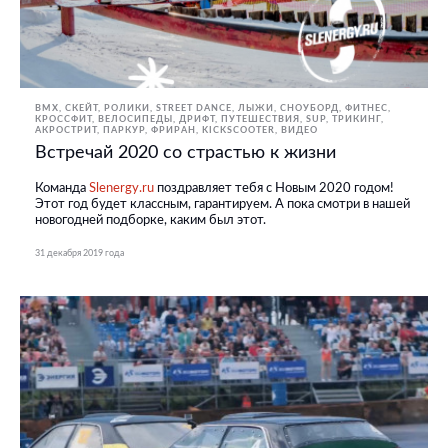
BMX, СКЕЙТ, РОЛИКИ
STREET DANCE
ЛЫЖИ, СНОУБОРД
ФИТНЕС,
КРОССФИТ
ВЕЛОСИПЕДЫ
ДРИФТ
ПУТЕШЕСТВИЯ
SUP
ТРИКИНГ,
АКРОСТРИТ, ПАРКУР, ФРИРАН
KICKSCOOTER
ВИДЕО
Встречай 2020 со страстью к жизни
Команда
Slenergy.ru
поздравляет тебя с Новым 2020 годом!
Этот год будет классным, гарантируем. А пока смотри в нашей
новогодней подборке, каким был этот.
31 декабря 2019 года