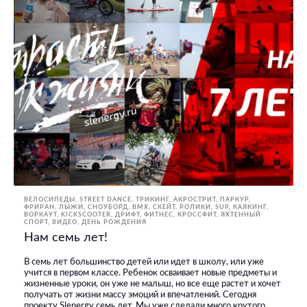
ВЕЛОСИПЕДЫ
STREET DANCE
ТРИКИНГ, АКРОСТРИТ, ПАРКУР,
ФРИРАН
ЛЫЖИ, СНОУБОРД
BMX, СКЕЙТ, РОЛИКИ
SUP
КАЯКИНГ
ВОРКАУТ
KICKSCOOTER
ДРИФТ
ФИТНЕС, КРОССФИТ
ЯХТЕННЫЙ
СПОРТ
ВИДЕО
ДЕНЬ РОЖДЕНИЯ
Нам семь лет!
В семь лет большинство детей или идет в школу, или уже
учится в первом классе. Ребенок осваивает новые предметы и
жизненные уроки, он уже не малыш, но все еще растет и хочет
получать от жизни массу эмоций и впечатлений. Сегодня
проекту Slenergy семь лет. Мы уже сделали много крутого,