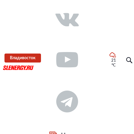
Владивосток
21
°C