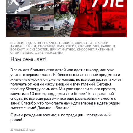
ВЕЛОСИПЕДЫ
STREET DANCE
ТРИКИНГ, АКРОСТРИТ, ПАРКУР,
ФРИРАН
ЛЫЖИ, СНОУБОРД
BMX, СКЕЙТ, РОЛИКИ
SUP
КАЯКИНГ
ВОРКАУТ
KICKSCOOTER
ДРИФТ
ФИТНЕС, КРОССФИТ
ЯХТЕННЫЙ
СПОРТ
ВИДЕО
ДЕНЬ РОЖДЕНИЯ
Нам семь лет!
В семь лет большинство детей или идет в школу, или уже
учится в первом классе. Ребенок осваивает новые предметы и
жизненные уроки, он уже не малыш, но все еще растет и хочет
получать от жизни массу эмоций и впечатлений. Сегодня
проекту Slenergy семь лет. Мы уже сделали много крутого,
запустили 10 школ, поддерживаем более 15 направлений
спорта, но все еще растем и все еще развиваемся – вместе с
вами! Спасибо, что помогаете нам идти вперед и идете рядом
вместе с нами! Дальше – больше!
С днем рождения всех нас, и по традиции – праздничный
ролик!
21 января 2019 года