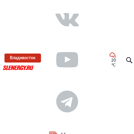
Владивосток
20
°C