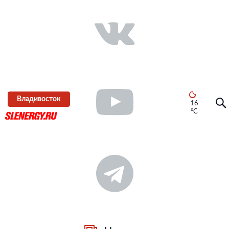
Владивосток
16
°C