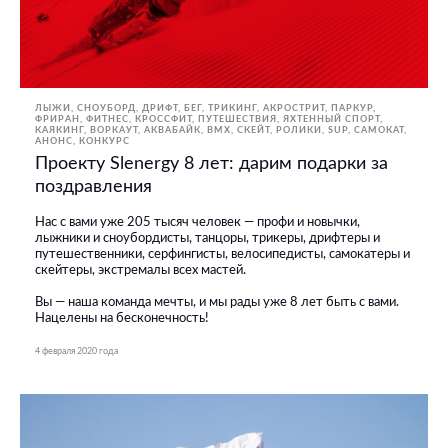
ЛЫЖИ, СНОУБОРД
ДРИФТ
БЕГ
ТРИКИНГ, АКРОСТРИТ, ПАРКУР,
ФРИРАН
ФИТНЕС, КРОССФИТ
ПУТЕШЕСТВИЯ
ЯХТЕННЫЙ СПОРТ
КАЯКИНГ
ВОРКАУТ
АКВАБАЙК
BMX, СКЕЙТ, РОЛИКИ
SUP
САМОКАТ
АНОНС
КОНКУРС
Проекту Slenergy 8 лет: дарим подарки за
поздравления
Нас с вами уже 205 тысяч человек — профи и новычки,
лыжники и сноубордисты, танцоры, трикеры, дрифтеры и
путешественники, серфингисты, велосипедисты, самокатеры и
скейтеры, экстремалы всех мастей.
Вы — наша команда мечты, и мы рады уже 8 лет быть с вами.
Нацелены на бесконечность!
4 февраля 2020 года