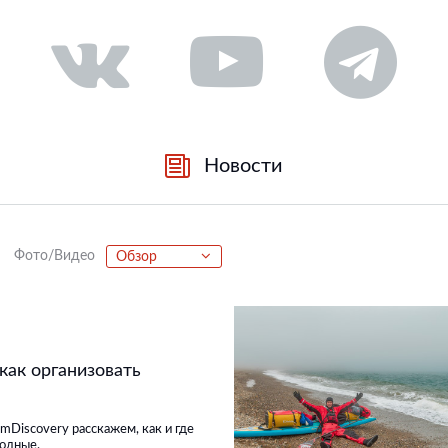
Новости
Фото/Видео
Обзор
как организовать
imDiscovery расскажем, как и где
ходные.