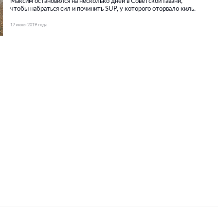
Максим остановился на несколько дней в Советской Гавани,
чтобы набраться сил и починить SUP, у которого оторвало киль.
17 июня 2019 года