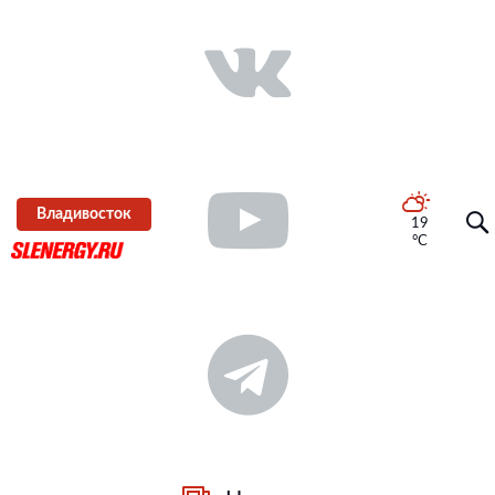
Владивосток
19
°C