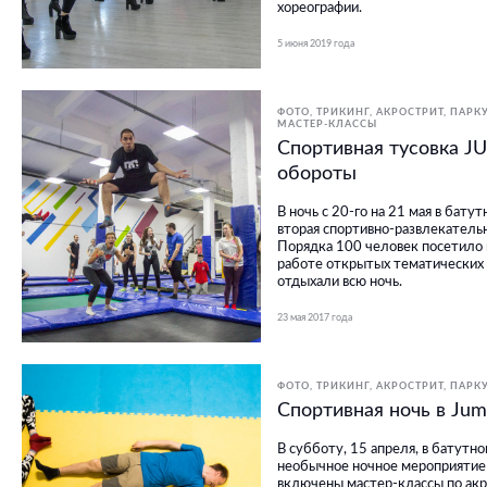
хореографии.
5 июня 2019 года
ФОТО
ТРИКИНГ, АКРОСТРИТ, ПАРК
МАСТЕР-КЛАССЫ
Спортивная тусовка 
обороты
В ночь с 20-го на 21 мая в бату
вторая спортивно-развлекател
Порядка 100 человек посетило 
работе открытых тематических 
отдыхали всю ночь.
23 мая 2017 года
ФОТО
ТРИКИНГ, АКРОСТРИТ, ПАРК
Спортивная ночь в Ju
В субботу, 15 апреля, в батутн
необычное ночное мероприятие 
включены мастер-классы по ак