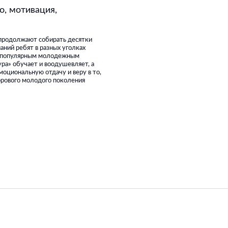
о, мотивация,
 продолжают собирать десятки
аний ребят в разных уголках
ым популярным молодежным
ра» обучает и воодушевляет, а
оциональную отдачу и веру в то,
орового молодого поколения