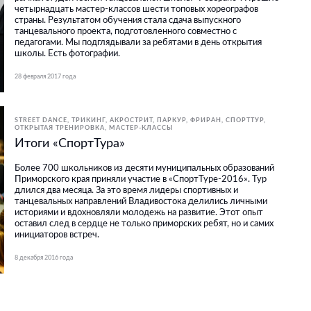
четырнадцать мастер-классов шести топовых хореографов
страны. Результатом обучения стала сдача выпускного
танцевального проекта, подготовленного совместно с
педагогами. Мы подглядывали за ребятами в день открытия
школы. Есть фотографии.
28 февраля 2017 года
STREET DANCE
ТРИКИНГ, АКРОСТРИТ, ПАРКУР, ФРИРАН
СПОРТТУР
ОТКРЫТАЯ ТРЕНИРОВКА
МАСТЕР-КЛАССЫ
Итоги «СпортТура»
Более 700 школьников из десяти муниципальных образований
Приморского края приняли участие в «СпортТуре-2016». Тур
длился два месяца. За это время лидеры спортивных и
танцевальных направлений Владивостока делились личными
историями и вдохновляли молодежь на развитие. Этот опыт
оставил след в сердце не только приморских ребят, но и самих
инициаторов встреч.
8 декабря 2016 года