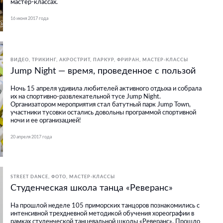
мастер-классах.
16 июня 2017 года
ВИДЕО
ТРИКИНГ, АКРОСТРИТ, ПАРКУР, ФРИРАН
МАСТЕР-КЛАССЫ
Jump Night — время, проведенное с пользой
Ночь 15 апреля удивила любителей активного отдыха и собрала
их на спортивно-развлекательной тусе Jump Night.
Организатором мероприятия стал батутный парк Jump Town,
участники тусовки остались довольны программой спортивной
ночи и ее организацией!
20 апреля 2017 года
STREET DANCE
ФОТО
МАСТЕР-КЛАССЫ
Студенческая школа танца «Реверанс»
На прошлой неделе 105 приморских танцоров познакомились с
интенсивной трехдневной методикой обучения хореографии в
рамках студенческой танцевальной школы «Реверанс». Прошло