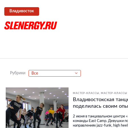
Владивосток
Рубрики
Все
МАСТЕР-КЛАССЫ
МАСТЕР-КЛАССЫ 
Владивостокская танц
поделилась своим опы
2 июня в танцевальном центре 
команды East Camp. Девушки п
направлениях jazz-funk, high hee