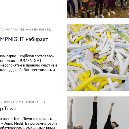
УР, ФРИРАН
ПРЫЖКИ НА БАТУТЕ
JUMPNIGHT набирает
тном парке JumpTown состоялась
ьная тусовка JUMPNIGHT.
мероприятие и приняло участие в
площадок. Ребята веселились и
УР, ФРИРАН
МАСТЕР-КЛАССЫ
mp Town
ом парке Jump Town состоялось
— Jump Night. В программу были
робатическим и смежным с ними