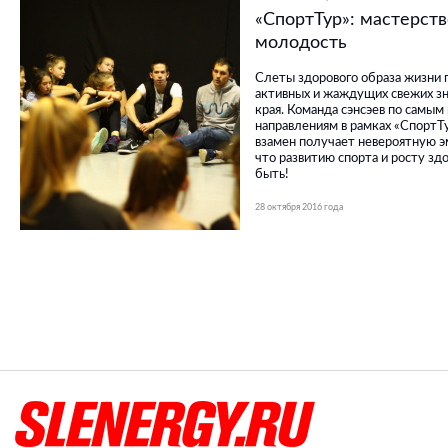
«СпортТур»: мастерств
молодость
Слеты здорового образа жизни
активных и жаждущих свежих зн
края. Команда сэнсэев по сам
направлениям в рамках «СпортТу
взамен получает невероятную эм
что развитию спорта и росту зд
быть!
28 октября 2016 года