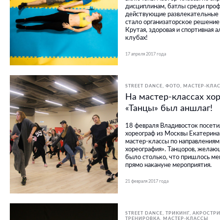
дисциплинам, батлы среди проф
действующие развлекательные
стало организаторское решение
Крутая, здоровая и спортивная 
клубах!
17 апреля 2017 года
STREET DANCE
ФОТО
МАСТЕР-КЛА
На мастер-классах хо
«Танцы» был аншлаг!
18 февраля Владивосток посети
хореограф из Москвы Екатерина
мастер-классы по направлениям 
хореография». Танцоров, желающ
было столько, что пришлось ме
прямо накануне мероприятия.
21 февраля 2017 года
STREET DANCE
ТРИКИНГ, АКРОСТРИ
ТРЕНИРОВКА
МАСТЕР-КЛАССЫ