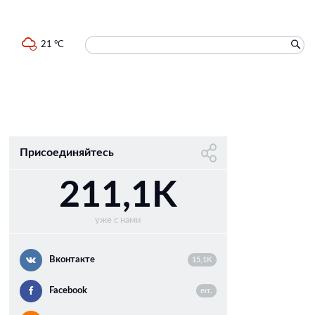
21 °C
Присоединяйтесь
211,1K
уже с нами
Вконтакте
15,1K
Facebook
err.