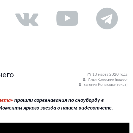
него
10 марта 2020 года
Илья Колесник (видео)
Евгения Копысова (текст)
мета»
прошли соревнавания по сноуборду в
Моменты яркого заезда в нашем видеоотчете.