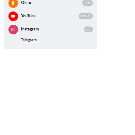
Ok.ru
1,0K
YouTube
195,0K
Instagram
err.
Telegram