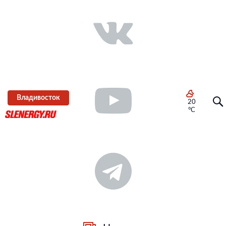
Владивосток
20
°C