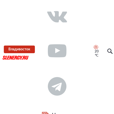
Владивосток
20
°C